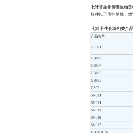
七叶苷生化管
微生物灵
接种以下质控菌株，放置
七叶苷生化管相关产品
产品货号
GS003
GB029
GB007
GB032
GB033
GS021
SN013
SN014
SN015
SN016
SN017
HB4188-1b