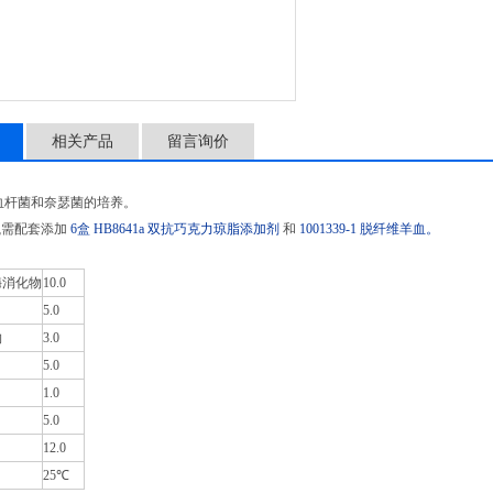
保质期： 三年
产品用途： 用于嗜血杆菌
备 注： 每瓶需配套添加6盒HB8
相关产品
留言询价
血杆菌和奈瑟菌的培养。
瓶需配套添加
6盒 HB8641a 双抗巧克力琼脂添加剂
和
1001339-1 脱纤维羊血。
酶消化物
10.0
5.0
物
3.0
5.0
1.0
5.0
12.0
25℃