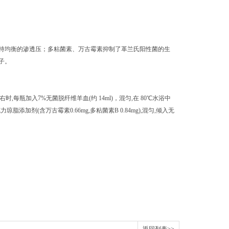
持均衡的渗透压；多粘菌素、万古霉素抑制了革兰氏阳性菌的生
子。
℃左右时,每瓶加入7%无菌脱纤维羊血(约 14ml)，混匀,在 80℃水浴中
脂添加剂(含万古霉素0.66mg,多粘菌素B 0.84mg),混匀,倾入无