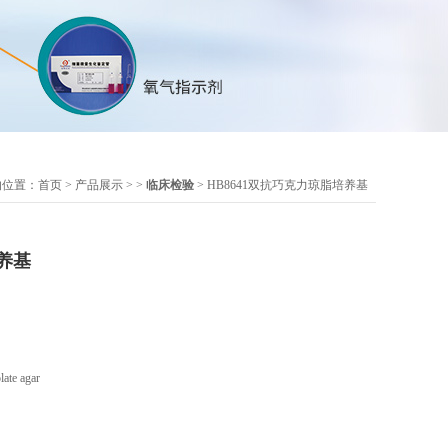
的位置：
首页
>
产品展示
> >
临床检验
> HB8641双抗巧克力琼脂培养基
养基
te agar