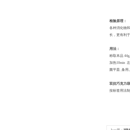
检验原理：
各种消化物
长，更有利
用法：
称取本品 44
加热10min
菌平皿 ,备用
双抗巧克力
按标签用法制