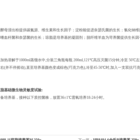
和酵母浸出粉提供碳氮源、维生素和生长因子；淀粉能促进奈瑟氏菌的生长；氯化钠维
于嗜血杆菌和奈瑟菌的生长；琼脂是培养基的凝固剂；脱纤维羊血为苛养菌提供生长因
g,加热溶解于1000ml蒸馏水中,分装三角瓶每瓶 200ml,121℃高压灭菌15分钟,冷至 50
 左右(并不停摇动),直至培养基颜色变成棕色(巧克力色),冷至45-50℃时,加入一支双抗巧克力琼
。
琼脂基础
微生物灵敏度试验:
备培养基，接种以下质控菌株，放置36±1℃需氧培养18-24小时。