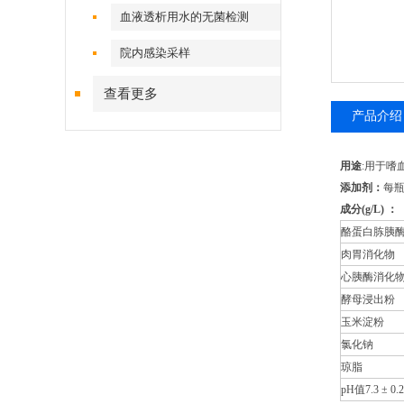
血液透析用水的无菌检测
院内感染采样
查看更多
产品介绍
用途
:用于嗜
添加剂：
每
成分(g/L) ：
酪蛋白胨胰
肉胃消化物
心胰酶消化
酵母浸出粉
玉米淀粉
氯化钠
琼脂
pH值7.3 ± 0.2