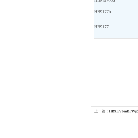
HBPM7006
HB9177b
HB9177
上一篇：
HB9177bmBPW