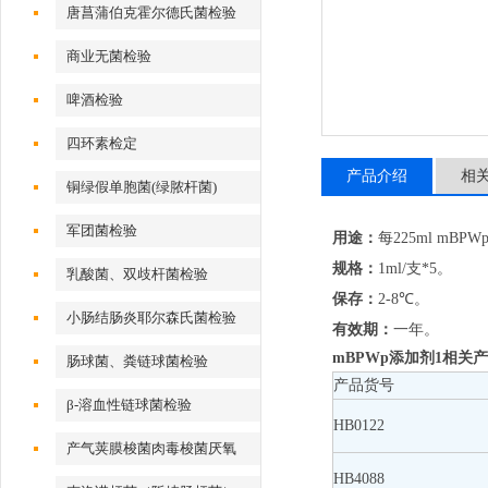
唐菖蒲伯克霍尔德氏菌检验
商业无菌检验
啤酒检验
四环素检定
产品介绍
相
铜绿假单胞菌(绿脓杆菌)
军团菌检验
用途：
每225ml mBP
规格：
1ml/支*5。
乳酸菌、双歧杆菌检验
保存：
2-8℃。
小肠结肠炎耶尔森氏菌检验
有效期：
一年。
mBPWp添加剂1
相关产
肠球菌、粪链球菌检验
产品货号
β-溶血性链球菌检验
HB0122
产气荚膜梭菌肉毒梭菌厌氧
HB4088