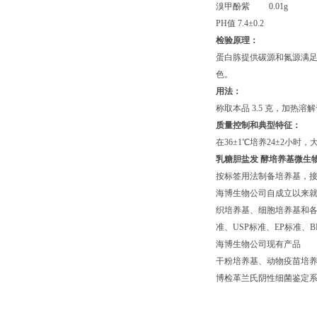
溴甲酚紫 0.01g
PH值 7.4±0.2
检验原理：
蛋白胨
提供碳源和氮源满足
色。
用法：
称取本品 3.5 克，加热溶解
质量控制和典型特征：
在36±1℃培养24±2
乳糖胆盐发 酵培养基
微生
按标签用法制备培养基，接种
海博生物公司自成立以来
织培养基、细胞培养基和各种
准、USP标准、EP标准
海博生物公司现有产品
干粉培养基、动物疫苗培养
博检革兰氏阴性细菌鉴定系统