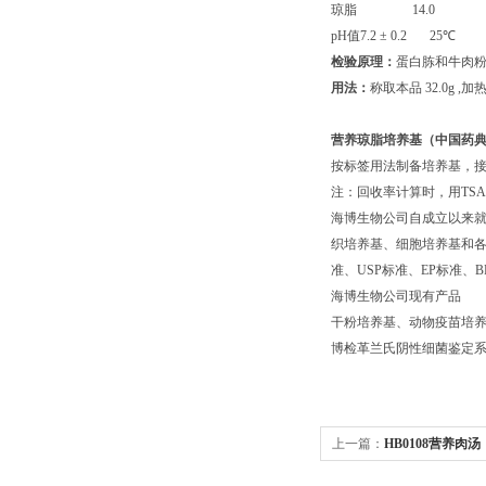
琼脂
14.0
pH
值
7.2
±
0.2 25
℃
检验原理：
蛋白胨
和牛肉
用法：
称取本品
32.0g ,
加
营养琼脂培养基
（中国药
按标签用法制备培养基，接种
注：回收率计算时，用TS
海博生物公司自成立以来
织培养基、细胞培养基和各种
准、USP标准、EP标准
海博生物公司现有产品
干粉培养基、动物疫苗培养
博检革兰氏阴性细菌鉴定系统
上一篇：
HB0108营养肉汤