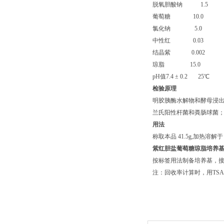
脱氧胆酸钠 1.5
葡萄糖 10.0
氯化钠 5.0
中性红 0.03
结晶紫 0.002
琼脂 15.0
pH值7.4 ± 0.2 25℃
检验原理
明胶胰酶水解物和酵母浸
兰氏阳性杆菌和粪肠球菌；
用法
称取本品 41.5g,加热溶解
紫红胆盐葡萄糖琼脂培养
按标签用法制备培养基，接种
注：回收率计算时，用TS