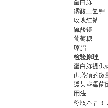
蛋白胨 5
磷酸二氢钾
玫瑰红钠 0
硫酸镁 0
葡萄糖 1
琼脂 14
检验原理
蛋白胨提供
供必须的微
缓某些霉菌
用法
称取本品 31