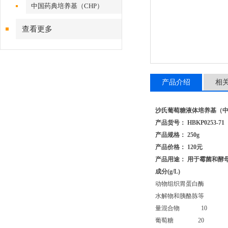
中国药典培养基（CHP）
查看更多
产品介绍
相
沙氏葡萄糖液体培养基（
产品货号： HBKP0253-71
产品规格： 250g
产品价格： 120元
产品用途： 用于霉菌和酵
成分(g/L)
动物组织胃蛋白酶
水解物和胰酪胨等
量混合物 10
葡萄糖 20