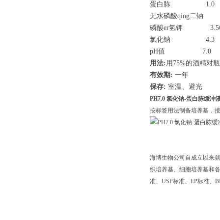
蛋白胨
1.0
无水磷酸qing二钠
5.
磷酸er氢钾
3.5
氯化钠
4.3
pH值
7.0
用法:
用75%的酒精对
有效期:
一年
保存:
室温、避光
PH7.0 氯化钠-蛋白胨缓冲
按标签用法制备培养基，接种
海博生物公司自成立以来
织培养基、细胞培养基和各种
准、USP标准、EP标准