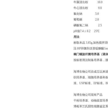
牛脑浸出粉 10.0
牛心浸出粉 9.0
氯化钠 5.0
葡萄糖 2.0
磷酸氢二钠 2.5
pH值7.4 ± 0.2 25℃
用法
称取本品 3.85g,加热搅拌溶
注:HP抑菌剂含萘啶酮酸1mg、
幽门螺旋杆菌培养基（液
按标签用法制备培养基，接种
海博生物公司自成立以来
织培养基、细胞培养基和各种
准、USP标准、EP标准
海博生物公司现有产品
干粉培养基、动物疫苗培养
博检革兰氏阴性细菌鉴定系统