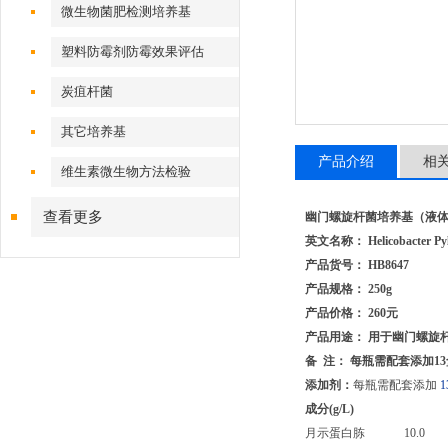
微生物菌肥检测培养基
塑料防霉剂防霉效果评估
炭疽杆菌
其它培养基
产品介绍
相
维生素微生物方法检验
查看更多
幽门螺旋杆菌培养基（液
英文名称： Helicobacter Pyl
产品货号： HB8647
产品规格： 250g
产品价格： 260元
产品用途： 用于幽门螺旋
备 注： 每瓶需配套添加13盒H
添加剂：
每瓶需配套添加
成分(g/L)
月示蛋白胨 10.0