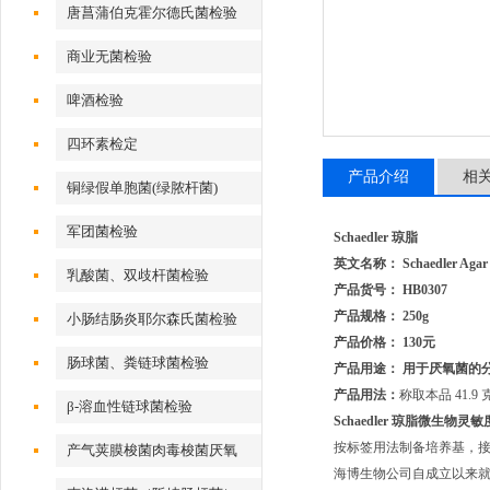
唐菖蒲伯克霍尔德氏菌检验
商业无菌检验
啤酒检验
四环素检定
产品介绍
相
铜绿假单胞菌(绿脓杆菌)
军团菌检验
Schaedler 琼脂
英文名称： Schaedler Agar
乳酸菌、双歧杆菌检验
产品货号： HB0307
产品规格： 250g
小肠结肠炎耶尔森氏菌检验
产品价格： 130元
肠球菌、粪链球菌检验
产品用途： 用于厌氧菌的
产品用法：
称取本品 41.
β-溶血性链球菌检验
Schaedler 琼脂
微生物灵敏
按标签用法制备培养基，接种
产气荚膜梭菌肉毒梭菌厌氧
海博生物公司自成立以来