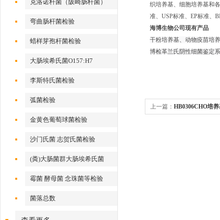
克洛诺杆菌（阪崎肠杆菌）
织培养基、细胞培养基和各种
准、USP标准、EP标准
弯曲肠杆菌检验
海博生物公司现有产品
干粉培养基、动物疫苗培养
蜡样芽孢杆菌检验
博检革兰氏阴性细菌鉴定系
大肠埃希氏菌O157:H7
李斯特氏菌检验
弧菌检验
上一篇：
HB0306CHO培
金黄色葡萄球菌检验
沙门氏菌 志贺氏菌检验
(粪)大肠菌群大肠埃希氏菌
霉菌 酵母菌 念珠菌等检验
菌落总数