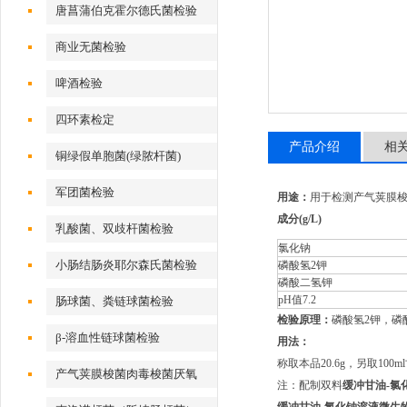
唐菖蒲伯克霍尔德氏菌检验
商业无菌检验
啤酒检验
四环素检定
产品介绍
相
铜绿假单胞菌(绿脓杆菌)
军团菌检验
用途：
用于检测产气荚膜
成分(g/L)
乳酸菌、双歧杆菌检验
氯化钠
小肠结肠炎耶尔森氏菌检验
磷酸氢2钾
磷酸二氢钾
pH值7.2
肠球菌、粪链球菌检验
检验原理：
磷酸氢2钾，磷
β-溶血性链球菌检验
用法：
称取本品20.6g，另取10
产气荚膜梭菌肉毒梭菌厌氧
注：配制双料
缓冲甘油-氯