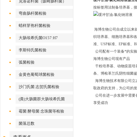
缓冲甘油-氯化钠溶液
微生
克洛诺杆菌（阪崎肠杆菌）
按标签用法制备培养基，接
弯曲肠杆菌检验
蜡样芽孢杆菌检验
海博生物公司自成立以来
织培养基、细胞培养基和各种
大肠埃希氏菌O157:H7
准、USP标准、EP标准
李斯特氏菌检验
公司配有一个装备*的实
海博生物公司现有产品
弧菌检验
干粉培养基、动物疫苗培养
条、博检革兰氏阴性细菌鉴定
金黄色葡萄球菌检验
海博生物技术有限公司立
沙门氏菌 志贺氏菌检验
取政府的支持，为公司的
公司在进一步发展中需要
(粪)大肠菌群大肠埃希氏菌
享受成功
霉菌 酵母菌 念珠菌等检验
菌落总数