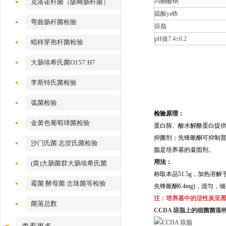
丙酮酸钠
克洛诺杆菌（阪崎肠杆菌）
硫酸ya铁
弯曲肠杆菌检验
琼脂
pH
值
7.4
±
0.2
蜡样芽孢杆菌检验
大肠埃希氏菌O157:H7
李斯特氏菌检验
弧菌检验
检验原理：
金黄色葡萄球菌检验
蛋白胨、
酸水解酪蛋白
提
抑菌剂；先锋哌酮可
抑制
沙门氏菌 志贺氏菌检验
脂是培养基的凝固剂。
用法：
(粪)大肠菌群大肠埃希氏菌
称取本品51.5g，加热溶解
霉菌 酵母菌 念珠菌等检验
先锋哌酮6.4mg)，混匀，
注：培养基中的活性炭呈
菌落总数
CCDA 琼脂
上的细菌菌落