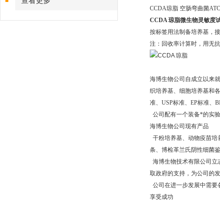
查看更多
CCDA琼脂 空肠弯曲菌ATCC
CCDA 琼脂
微生物灵敏度
按标签用法制备培养基，接种
注：回收率计算时，用无抗
海博生物公司自成立以来
织培养基、细胞培养基和各种
准、USP标准、EP标准
公司配有一个装备*的实
海博生物公司现有产品
干粉培养基、动物疫苗培养
条、博检革兰氏阴性细菌鉴定
海博生物技术有限公司立
取政府的支持，为公司的
公司在进一步发展中需要
享受成功