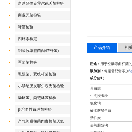
唐菖蒲伯克霍尔德氏菌检验
商业无菌检验
啤酒检验
四环素检定
产品介绍
相
铜绿假单胞菌(绿脓杆菌)
军团菌检验
用途：
用于空肠弯曲杆菌
添加剂：
每瓶需配套添加
6
乳酸菌、双歧杆菌检验
成分(g/L)
小肠结肠炎耶尔森氏菌检验
蛋白胨
牛肉浸出粉
肠球菌、粪链球菌检验
氯化钠
β-溶血性链球菌检验
酸水解酪蛋白
活性炭
产气荚膜梭菌肉毒梭菌厌氧
去氧胆酸钠