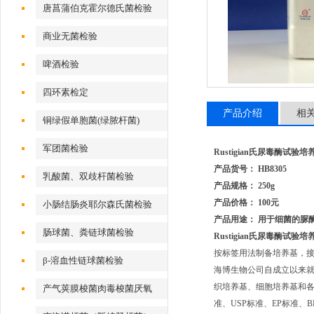
唐菖蒲伯克霍尔德氏菌检验
商业无菌检验
啤酒检验
四环素检定
产品介绍
相
铜绿假单胞菌(绿脓杆菌)
军团菌检验
Rustigian氏尿毒酶试验
产品货号： HB8305
乳酸菌、双歧杆菌检验
产品规格： 250g
产品价格： 100元
小肠结肠炎耶尔森氏菌检验
产品用途： 用于细菌的脲
肠球菌、粪链球菌检验
Rustigian氏尿毒酶试验
按标签用法制备培养基，接种
β-溶血性链球菌检验
海博生物公司自成立以来
织培养基、细胞培养基和各种
产气荚膜梭菌肉毒梭菌厌氧
准、USP标准、EP标准