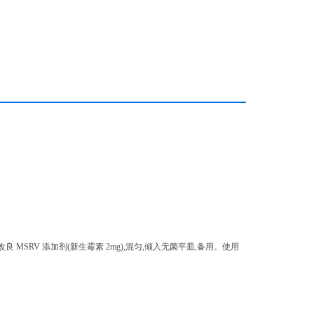
1 支改良 MSRV 添加剂(新生霉素 2mg),混匀,倾入无菌平皿,备用。使用