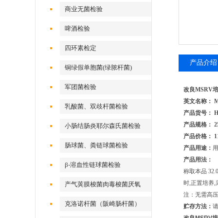
商业无菌检验
啤酒检验
四环素检定
产品介绍
铜绿假单胞菌(绿脓杆菌)
军团菌检验
改良MSRV
英文名称： MSR
乳酸菌、双歧杆菌检验
产品货号： HB
产品规格： 25
小肠结肠炎耶尔森氏菌检验
产品价格： 1
肠球菌、粪链球菌检验
产品用途：
产品用法：
β-溶血性链球菌检验
称取本品 32.
时,正置培养
产气荚膜梭菌肉毒梭菌厌氧
注：无需高
克洛诺杆菌（阪崎肠杆菌）
贮存方法：