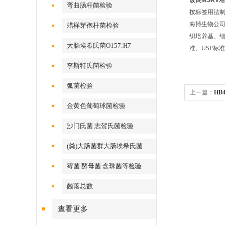
改良MSRV
弯曲肠杆菌检验
按标签用法制
海博生物公
蜡样芽孢杆菌检验
织培养基、细
大肠埃希氏菌O157:H7
准、USP标
李斯特氏菌检验
弧菌检验
上一篇：
HB
金黄色葡萄球菌检验
沙门氏菌 志贺氏菌检验
(粪)大肠菌群大肠埃希氏菌
霉菌 酵母菌 念珠菌等检验
菌落总数
查看更多