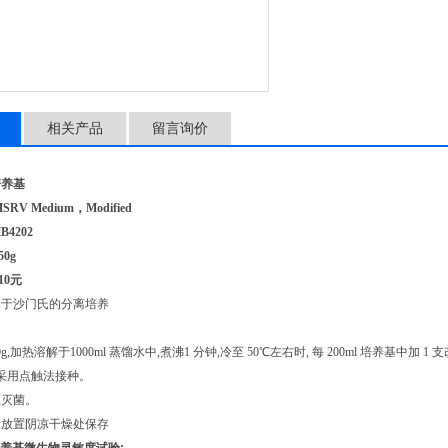
相关产品
留言询价
培养基
V Medium，Modified
4202
0g
10元
用于沙门氏的分离培养
0g,加热溶解于1000ml 蒸馏水中,煮沸1 分钟,冷至 50℃左右时, 每 200ml 培养基中加 
,采用点触法接种。
压灭菌。
请放置阴凉干燥处保存