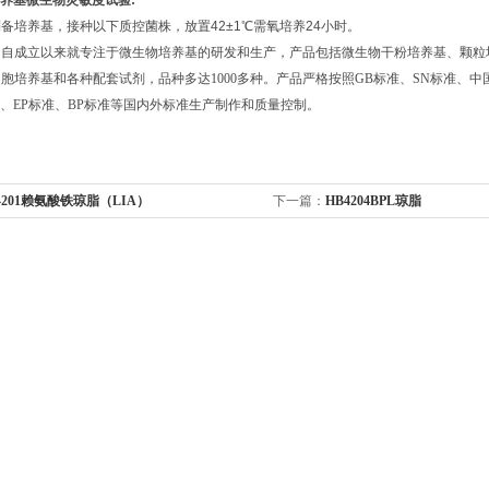
培养基
微生物灵敏度试验:
备培养基，接种以下质控菌株，放置42±1℃需氧培养24小时。
司自成立以来就专注于微生物培养基的研发和生产，产品包括微生物干粉培养基、颗粒
胞培养基和各种配套试剂，品种多达1000多种。产品严格按照GB标准、SN标准、中国
准、EP标准、BP标准等国内外标准生产制作和质量控制。
4201赖氨酸铁琼脂（LIA）
下一篇：
HB4204BPL琼脂