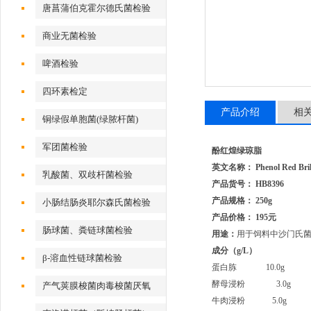
唐菖蒲伯克霍尔德氏菌检验
商业无菌检验
啤酒检验
四环素检定
产品介绍
相
铜绿假单胞菌(绿脓杆菌)
军团菌检验
酚红煌绿琼脂
英文名称： Phenol Red Brilli
乳酸菌、双歧杆菌检验
产品货号： HB8396
产品规格： 250g
小肠结肠炎耶尔森氏菌检验
产品价格： 195元
肠球菌、粪链球菌检验
用途：
用于饲料中沙门氏
成分（g/L）
β-溶血性链球菌检验
蛋白胨 10.0g
酵母浸粉 3.0g
产气荚膜梭菌肉毒梭菌厌氧
牛肉浸粉 5.0g