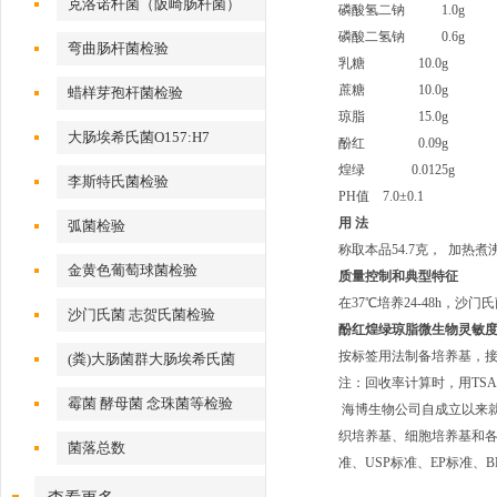
克洛诺杆菌（阪崎肠杆菌）
磷酸氢二钠 1.0g
磷酸二氢钠 0.6g
弯曲肠杆菌检验
乳糖 10.0g
蔗糖 10.0g
蜡样芽孢杆菌检验
琼脂 15.0g
大肠埃希氏菌O157:H7
酚红 0.09g
煌绿 0.0125g
李斯特氏菌检验
PH值 7.0±0.1
用 法
弧菌检验
称取本品54.7克， 加热
金黄色葡萄球菌检验
质量控制和典型特征
在37℃培养24-48h，
沙门氏菌 志贺氏菌检验
酚红煌绿琼脂
微生物灵敏度
按标签用法制备培养基，接种
(粪)大肠菌群大肠埃希氏菌
注：回收率计算时，用TS
霉菌 酵母菌 念珠菌等检验
海博生物公司自成立以来
织培养基、细胞培养基和各种
菌落总数
准、USP标准、EP标准