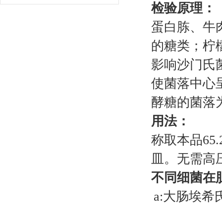
检验原理：
蛋白胨、牛
的糖类；柠
影响沙门氏
使菌落中心
酵糖的菌落
用法：
称取本品
65
皿。无需高
不同细菌在
a:大肠埃希