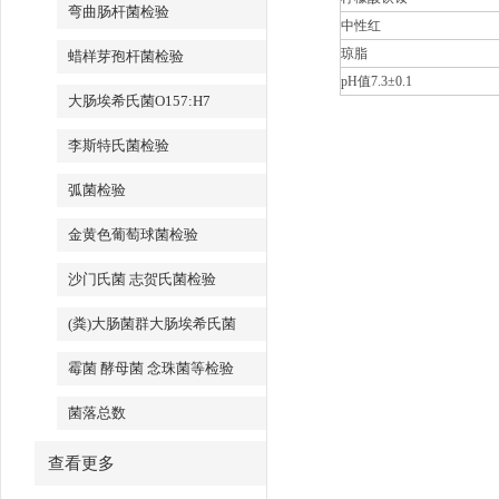
弯曲肠杆菌检验
中性红
琼脂
蜡样芽孢杆菌检验
pH
值
7.3
±
0.1
大肠埃希氏菌O157:H7
李斯特氏菌检验
弧菌检验
金黄色葡萄球菌检验
沙门氏菌 志贺氏菌检验
(粪)大肠菌群大肠埃希氏菌
霉菌 酵母菌 念珠菌等检验
菌落总数
查看更多