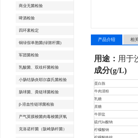
商业无菌检验
啤酒检验
四环素检定
产品介绍
相
铜绿假单胞菌(绿脓杆菌)
军团菌检验
用途：
用于
乳酸菌、双歧杆菌检验
成分(g/L)
小肠结肠炎耶尔森氏菌检验
蛋白胨
牛肉浸粉
肠球菌、粪链球菌检验
乳糖
β-溶血性链球菌检验
蔗糖
牛胆盐
产气荚膜梭菌肉毒梭菌厌氧
硫代liu酸钠
克洛诺杆菌（阪崎肠杆菌）
柠檬酸钠
柠檬酸铁铵