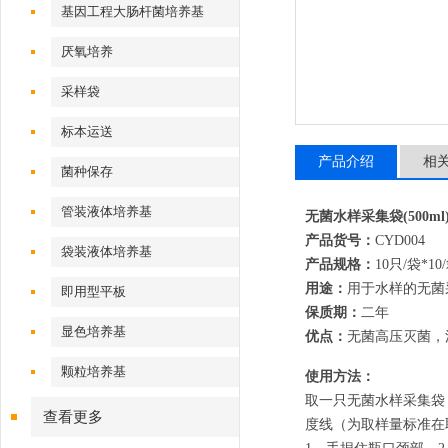
基因工程大肠杆菌培养基
厌氧培养
采样袋
标本运送
产品介绍
相
菌种保存
管装液体培养基
无菌水样采集袋(500ml
产品货号：
CYD004
袋装液体培养基
产品规格：
10只/袋*10
用途：
用于水样的无菌
即用型平板
保质期：
二年
显色培养基
优点：
无菌高压灭菌，
颗粒培养基
使用方法：
取一只无菌水样采集袋（
查看更多
度线（为取样量标准在