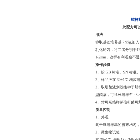
蜡样芽孢杆菌添加剂
此配方可以进行改
用法
称取基础培养基 7.95g,加
乳化均匀，将二者分别于12
1-2mm，这样有利观察不
操作步骤
1、按 GB 标准、SN 标
2、样品液在 30±1℃ 增菌培养
3、取增菌液划线接种于蜡样
型菌落，可延长培养至 48 
4、对可疑蜡样芽孢杆菌可划
质量控制
1、外观
此干燥培养基的粉末均匀
2、微生物试验
在 36±1℃ 培养 18～24h 